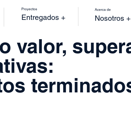
Proyectos
Acerca de
Entregados +
Nosotros +
o valor, supe
tivas:
tos terminado