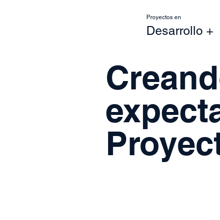
Proyectos en
Desarrollo +
Creand
expecta
Proyec