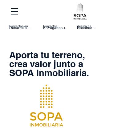
Proyectos en
Proyectos
Acerca de
Desarrollo +
Entregados +
Nosotros +
Aporta tu terreno,
crea valor junto a
SOPA Inmobiliaria.